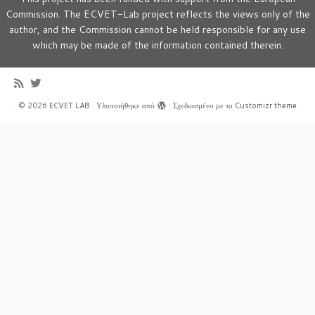
Commission. The ECVET-Lab project reflects the views only of the
author, and the Commission cannot be held responsible for any use
which may be made of the information contained therein.
·
© 2026
ECVET LAB
·
Υλοποιήθηκε από
·
Σχεδιασμένο με το
Customizr theme
·