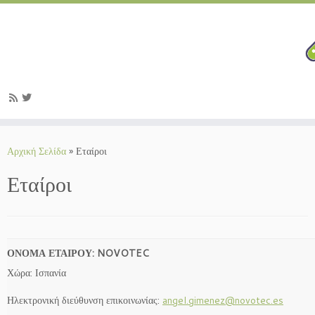
Μετάβαση
στο
Αρχική Σελίδα
»
Εταίροι
περιεχόμενο
Εταίροι
ΟΝΟΜΑ ΕΤΑΙΡΟΥ: NOVOTEC
Χώρα: Ισπανία
Ηλεκτρονική διεύθυνση επικοινωνίας:
angel.gimenez@novotec.es