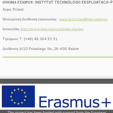
ΟΝΟΜΑ ΕΤΑΙΡΟΥ: INSTYTUT TECHNOLOGII EKSPLOATACJI-P
Χώρα: Poland
Ηλεκτρονική διεύθυνση επικοινωνίας:
kasia.skoczylas@itee.radom.pl
Ιστοσελίδα:
http://www.itee.radom.pl/index.php/en/
Tηλέφωνο: T: (+48) 48 364 93 51
Διεύθυνση: 6/10 Pulaskiego Str.,26-600 Radom
This project has been funded with support from the European