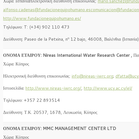
Χώρα: ΙσπανίαΗλεκτρονική διεύθυνση επικοινωνίας:
mario.sanchez@fund
alfonso.cadenas@fundacionequipohumano.es
comunicacion@fundacio
http://www.fundacionequipohumano.es/
Tηλέφωνο: T: (+34) 902 110 473
Διεύθυνση: Paseo de la Petxina, nº 12 bajo, 46008, Βαλένθια (Ισπανία)
ΟΝΟΜΑ ΕΤΑΙΡΟΥ: Nireas International Water Research Center ,
Πα
Χώρα: Κύπρος
Ηλεκτρονική διεύθυνση επικοινωνίας:
info@nireas-iwrc.org
;
dfatta@ucy.
Ιστοσελίδα:
http://www.nireas-iwrc.org/
,
http://www.ucy.ac.cy/el/
Tηλέφωνο: +357 22 893514
Διεύθυνση: Τ.Κ. 20537, 1678, Λευκωσία, Κύπρος
ΟΝΟΜΑ ΕΤΑΙΡΟΥ: MMC MANAGEMENT CENTER LTD
Χώρα: Κύπρος