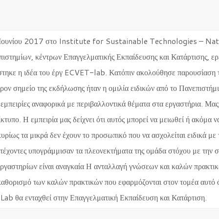
 Ιουνίου 2017 στο Institute for Sustainable Technologies – Na
τημίων, κέντρων Επαγγελματικής Εκπαίδευσης και Κατάρτισης, ερευ
στηκε η ιδέα του έργ ECVET-lab. Κατόπιν ακολούθησε παρουσίαση 
ρον σημείο της εκδήλωσης ήταν η ομιλία ειδικών από το Πανεπιστήμ
εμπειρίες αναφορικά με περιβαλλοντικά θέματα στα εργαστήρια. Μας
τυπο. Η εμπειρία μας δείχνει ότι αυτός μπορεί να μειωθεί ή ακόμα ν
υρίως τα μικρά δεν έχουν το προσωπικό που να ασχολείται ειδικά με 
τέχοντες υπογράμμισαν τα πλεονεκτήματα της ομάδα στόχου με την
 εργαστηρίων είναι αναγκαία Η ανταλλαγή γνώσεων και καλών πρακτι
 καθορισμό των καλών πρακτικών που εφαρμόζονται στον τομέα αυτό 
ab θα ενταχθεί στην Επαγγελματική Εκπαίδευση και Κατάρτιση.