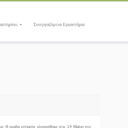
γαστηρίου;
Συνεργαζόμενα Εργαστήρια
χων. Η ομάδα εστίασης υλοποιήθηκε στις 19 Μαϊου στο