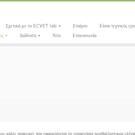
Σχετικά με το ECVET lab
Εταίροι
Είσαι τεχνικός ερ
ις
Διάδοση
Νέα
Επικοινωνία
ιμες καλές πρακτικές που εφαρμόζονται σε εργαστήρια περιβαλλοντικών ελέγ