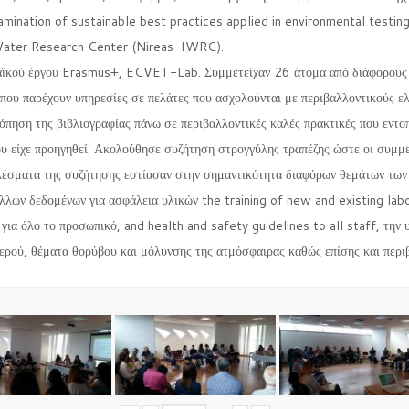
amination of sustainable best practices applied in environmental testin
 Water Research Center (Nireas-IWRC).
αϊκού έργου Erasmus+, ECVET-Lab. Συμμετείχαν 26 άτομα από διάφορους 
που παρέχουν υπηρεσίες σε πελάτες που ασχολούνται με περιβαλλοντικούς ε
κόπηση της βιβλιογραφίας πάνω σε περιβαλλοντικές καλές πρακτικές που εντ
ου είχε προηγηθεί. Ακολούθησε συζήτηση στρογγύλης τραπέζης ώστε οι συμμε
ελέσματα της συζήτησης εστίασαν στην σημαντικότητα διαφόρων θεμάτων των
ων δεδομένων για ασφάλεια υλικών the training of new and existing labora
ια όλο το προσωπικό, and health and safety guidelines to all staff, την 
ερού, θέματα θορύβου και μόλυνσης της ατμόσφαιρας καθώς επίσης και περιβ