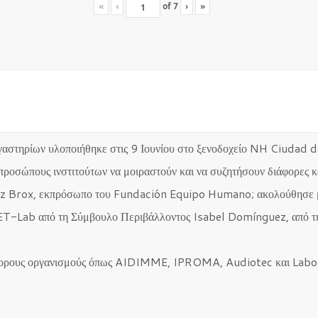
«
‹
of
7
›
»
ργαστηρίων υλοποιήθηκε στις 9 Ιουνίου στο ξενοδοχείο NH Ciudad 
τιπροσώπους ινστιτούτων να μοιραστούν και να συζητήσουν διάφορες 
hez Brox, εκπρόσωπο του Fundación Equipo Humano; ακολούθησε μ
VET-Lab από τη Σύμβουλο Περιβάλλοντος Isabel Domínguez, απ
άφορους οργανισμούς όπως AIDIMME, IPROMA, Audiotec και Labo
.