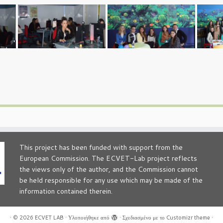
This project has been funded with support from the
European Commission. The ECVET-Lab project reflects
the views only of the author, and the Commission cannot
be held responsible for any use which may be made of the
information contained therein.
·
© 2026
ECVET LAB
·
Υλοποιήθηκε από
·
Σχεδιασμένο με το
Customizr theme
·