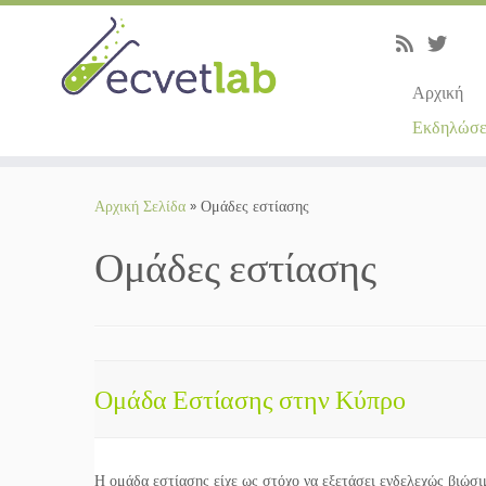
Αρχική
Εκδηλώσε
Μετάβαση
στο
Αρχική Σελίδα
»
Ομάδες εστίασης
περιεχόμενο
Ομάδες εστίασης
Ομάδα Εστίασης στην Κύπρο
Η ομάδα εστίασης είχε ως στόχο να εξετάσει ενδελεχώς βιώσ