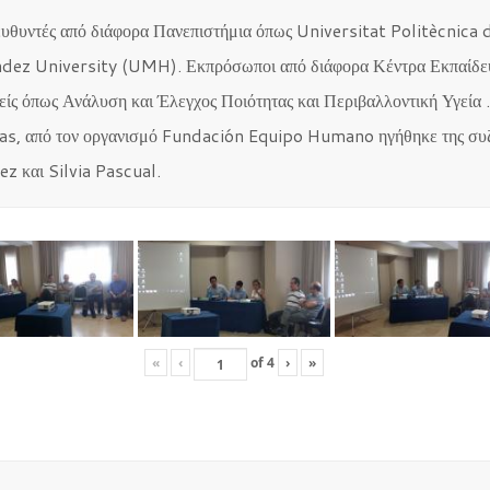
ευθυντές από διάφορα Πανεπιστήμια όπως Universitat Politècnica
dez University (UMH). Εκπρόσωποι από διάφορα Κέντρα Εκπαίδευση
είς όπως Ανάλυση και Έλεγχος Ποιότητας και Περιβαλλοντική Υγεία .
as, από τον οργανισμό Fundación Equipo Humano ηγήθηκε της συζή
 και Silvia Pascual.
«
‹
of
4
›
»