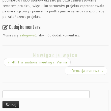
podmiotów i laboratoriów okazało już duże zainteresowanie
tematem projektu, więc kilku partnerów projektu zaproponowało
pewne inicjatywy i pomysł na podtrzymanie synergii i współpracy
po zakończeniu projektu.
Dodaj komentarz
Musisz się
zalogować
, aby móc dodać komentarz.
Nawigacja wpisu
←
4thTransnational meeting in Vienna
Informacja prasowa
→
Szukaj: