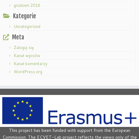
grudzień 2016
Kategorie
Uncategorized
Meta
Zaloguj się
Kanał wpisów
Kanał komentarzy
WordPress.org
This project has been funded with support from the European
Commission. The ECVET-Lab project reflects the views only of the