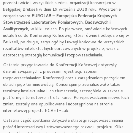
przedstawicieli wszystkich siedmiu organizacji konsorcjum w
belgijskiej Brukseli w dniu 19 września 2018 roku. Wydarzenie
zorganizowało
EUROLAB – Europejska Federacja Krajowych
Stowarzyszeń Laboratoriów Pomiarowych, Badawczych i
Analitycznych,
w kilku celach. Po pierwsze, omówienie końcowych
ustaleń co do Konferencji Końcowej, która również odbędzie się w
Brukseli, po drugie, zarys ogólny i uwagi końcowe do wszystkich
rezultatów intelektualnych opracowanych w projekcie, wraz z
ostateczną strategią komunikacji i rozpowszechniania.
Ostatnie przygotowania do Konferencji Końcowej dotyczyły
działań związanych z procesem rejestracji, zapisem i
rozpowszechnianiem Konferencji oraz z zarządzaniem porządkiem
obrad i jego terminowością. Konsorcjum przeanalizowało także
rezultaty intelektualne i ich tłumaczenia, szczególnie w zakresie
platformy internetowej i treści kursu. Po wprowadzeniu niewielkich
zmian, zostały one opublikowane i udostępnione na stronie
internetowej projektu ECVET-Lab.
Ostatnia część spotkania dotyczyła strategii rozpowszechniania
pośród interesariuszy i zrównoważonego rozwoju projektu. Kilka